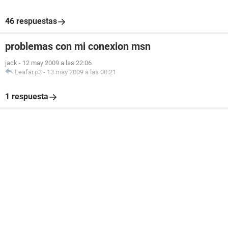
46 respuestas
problemas con mi conexion msn
jack
-
12 may 2009 a las 22:06
Leafar.p3
-
13 may 2009 a las 00:21
1 respuesta