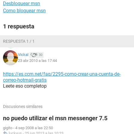
Desbloquear msn
Como bloquear msn
1 respuesta
RESPUESTA 1 / 1
Vickal
30
23 abr 2010 a las 17:44
https://es.ccm.net/faq/2295-como-crear-una-cuenta-de-
correo-hotmail-gratis
Leete eso completop
Discusiones similares
no puedo utilizar el msn messenger 7.5
gigito
-
4 sep 2008 a las 22:50
luckyus
-
25 jun 2013 a las 10:23