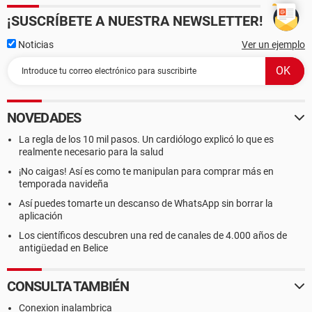
Impresora SagePDFPrinter
¡SUSCRÍBETE A NUESTRA NEWSLETTER!
Controlador USB1 SiS 7001 PCI-USB Open Host Controller
Controlador USB1 SiS 7001 PCI-USB Open Host Controller
Noticias
Ver un ejemplo
Controlador USB2 SiS 7002 USB 2.0 Enhanced Host
Controller
--------[ DMI ]---------------------------------------------------------------------------------------
NOVEDADES
------------------
La regla de los 10 mil pasos. Un cardiólogo explicó lo que es
[ BIOS ]
realmente necesario para la salud
¡No caigas! Así es como te manipulan para comprar más en
Propiedades de la BIOS:
temporada navideña
Vendedor American Megatrends Inc.
Versión P1.70
Así puedes tomarte un descanso de WhatsApp sin borrar la
Fecha de salida 08/20/2004
aplicación
Tamaño 256 KB
Los científicos descubren una red de canales de 4.000 años de
Dispositivos de arranque Floppy Disk, Hard Disk, CD-ROM,
antigüedad en Belice
ATAPI ZIP, LS-120
Funciones disponibles Flash BIOS, Shadow BIOS, Selectable
CONSULTA TAMBIÉN
Boot, EDD, BBS
Standards soportados DMI, APM, ACPI, ESCD, PnP
Conexion inalambrica