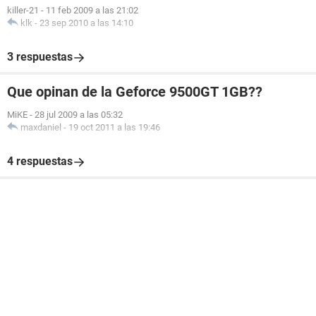
killer-21
-
11 feb 2009 a las 21:02
klk
-
23 sep 2010 a las 14:10
3 respuestas
Que opinan de la Geforce 9500GT 1GB??
MiKE
-
28 jul 2009 a las 05:32
maxdaniel
-
19 oct 2011 a las 19:46
4 respuestas