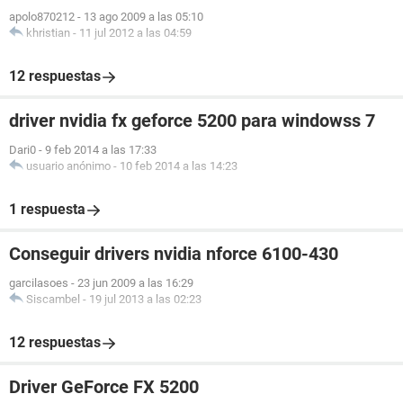
apolo870212
-
13 ago 2009 a las 05:10
khristian
-
11 jul 2012 a las 04:59
12 respuestas
driver nvidia fx geforce 5200 para windowss 7
Dari0
-
9 feb 2014 a las 17:33
usuario anónimo
-
10 feb 2014 a las 14:23
1 respuesta
Conseguir drivers nvidia nforce 6100-430
garcilasoes
-
23 jun 2009 a las 16:29
Siscambel
-
19 jul 2013 a las 02:23
12 respuestas
Driver GeForce FX 5200