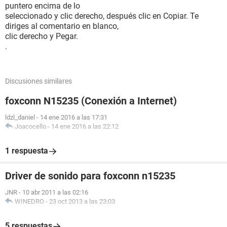
puntero encima de lo
seleccionado y clic derecho, después clic en Copiar. Te
diriges al comentario en blanco,
clic derecho y Pegar.
.
Discusiones similares
foxconn N15235 (Conexión a Internet)
ldzl_daniel
-
14 ene 2016 a las 17:31
Joacocello
-
14 ene 2016 a las 22:12
1 respuesta
Driver de sonido para foxconn n15235
JNR
-
10 abr 2011 a las 02:16
WINEDRO
-
23 oct 2013 a las 23:03
5 respuestas