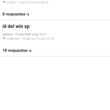
junjvil
-
2 sep 2014 a las 06:52
8 respuestas
id del win xp
patricio
-
9 may 2009 a las 16:11
mathyas
-
19 feb 2012 a las 22:18
18 respuestas