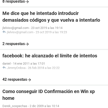
8 respuestas
Me dice que he intentado introducir
demasiados códigos y que vuelva a intentarlo
jlelvisv@gmail.com
-
23 oct 2019 a las 19:14
jlelvisv@gmail.com
-
23 oct 2019 a las 19:23
2 respuestas
facebook: he alcanzado el límite de intentos
daniel
-
14 ene 2011 a las 17:01
JimmyCrdova
-
26 feb 2018 a las 22:22
42 respuestas
Como conseguir ID Confirmación en Win xp
home
Derek_sospechas
-
2 dic 2009 a las 10:14