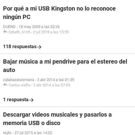
Por qué a mi USB Kingston no lo reconoce
ningún PC
DUEND
-
18 may 2009 a las 02:26
lizbeth_6135
-
2 jul 2019 a las 15:59
118 respuestas
Bajar música a mi pendrive para el estereo del
auto
calabazaluismaria
-
3 abr 2014 a las 01:39
Carlos-vialfa
-
3 abr 2014 a las 07:03
1 respuesta
Descargar videos musicales y pasarlos a
memoria USB o disco
reybr
-
27 jul 2015 a las 14:02