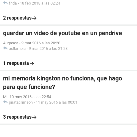
frida
-
18 feb 2018 a las 02:24
2 respuestas
guardar un video de youtube en un pendrive
Augasca
-
9 mar 2016 a las 20:28
asllambia
-
9 mar 2016 a las 21:28
1 respuesta
mi memoria kingston no funciona, que hago
para que funcione?
M
-
10 may 2016 a las 22:54
piratacrimson
-
11 may 2016 a las 00:01
3 respuestas