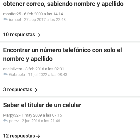
obtener correo, sabiendo nombre y apellido
monitor25
-
6 feb 2009 a las 14:14
ismael
-
27 sep 2017 a las 22:48
10 respuestas
Encontrar un número telefónico con solo el
nombre y apellido
arielsilvera
-
8 feb 2016 a las 02:01
Gabruela
-
11 jul 2022 a las 08:43
3 respuestas
Saber el titular de un celular
Marpy32
-
1 may 2009 a las 07:15
perez
-
2 jun 2016 a las 21:46
12 respuestas