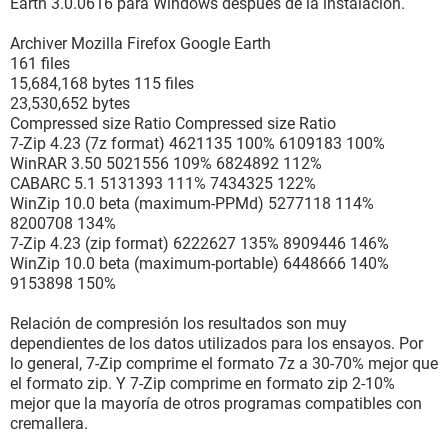
Earth 3.0.0616 para Windows después de la instalación.
Archiver Mozilla Firefox Google Earth
161 files
15,684,168 bytes 115 files
23,530,652 bytes
Compressed size Ratio Compressed size Ratio
7-Zip 4.23 (7z format) 4621135 100% 6109183 100%
WinRAR 3.50 5021556 109% 6824892 112%
CABARC 5.1 5131393 111% 7434325 122%
WinZip 10.0 beta (maximum-PPMd) 5277118 114%
8200708 134%
7-Zip 4.23 (zip format) 6222627 135% 8909446 146%
WinZip 10.0 beta (maximum-portable) 6448666 140%
9153898 150%
Relación de compresión los resultados son muy
dependientes de los datos utilizados para los ensayos. Por
lo general, 7-Zip comprime el formato 7z a 30-70% mejor que
el formato zip. Y 7-Zip comprime en formato zip 2-10%
mejor que la mayoría de otros programas compatibles con
cremallera.