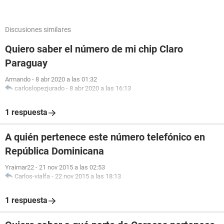
Discusiones similares
Quiero saber el número de mi chip Claro
Paraguay
Armando
-
8 abr 2020 a las 01:32
carloslopezjurado
-
8 abr 2020 a las 16:13
1 respuesta
A quién pertenece este número telefónico en
República Dominicana
Yraimar22
-
21 nov 2015 a las 02:53
Carlos-vialfa
-
22 nov 2015 a las 18:13
1 respuesta