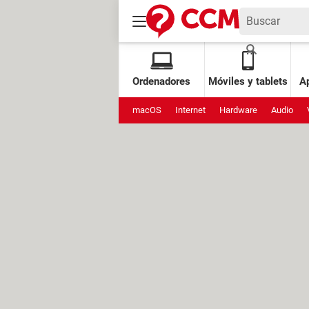
Ordenadores
Móviles y tablets
Ap
macOS
Internet
Hardware
Audio