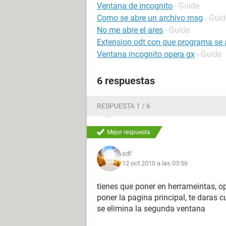
Ventana de incognito
- Guide
Como se abre un archivo msg
- Guid
No me abre el ares
- Guide
Extension odt con que programa se 
Ventana incognito opera gx
- Guide
6 respuestas
RESPUESTA 1 / 6
Mejor respuesta
sdf
12 oct 2010 a las 03:56
tienes que poner en herrameintas, op
poner la pagina principal, te daras 
se elimina la segunda ventana