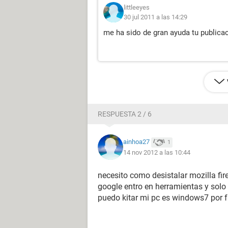
littleeyes
30 jul 2011 a las 14:29
me ha sido de gran ayuda tu publica
RESPUESTA 2 / 6
ainhoa27
1
14 nov 2012 a las 10:44
necesito como desistalar mozilla fi
google entro en herramientas y solo
puedo kitar mi pc es windows7 por 