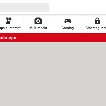
ps e Internet
Multimedia
Gaming
Cibersegurid
Videojuegos