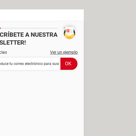
SCRÍBETE A NUESTRA
SLETTER!
cias
Ver un ejemplo