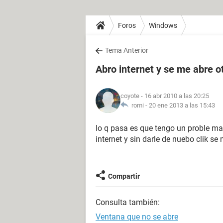
Foros
Windows
Tema Anterior
Abro internet y se me abre o
coyote
- 16 abr 2010 a las 20:25
romi -
20 ene 2013 a las 15:43
lo q pasa es que tengo un proble ma
internet y sin darle de nuebo clik s
Compartir
Consulta también:
Ventana que no se abre