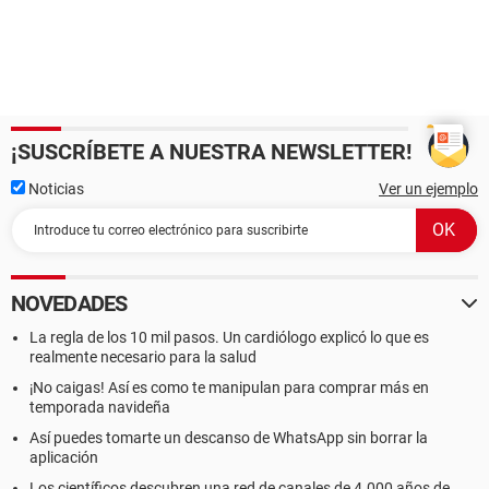
¡SUSCRÍBETE A NUESTRA NEWSLETTER!
Noticias
Ver un ejemplo
NOVEDADES
La regla de los 10 mil pasos. Un cardiólogo explicó lo que es
realmente necesario para la salud
¡No caigas! Así es como te manipulan para comprar más en
temporada navideña
Así puedes tomarte un descanso de WhatsApp sin borrar la
aplicación
Los científicos descubren una red de canales de 4.000 años de