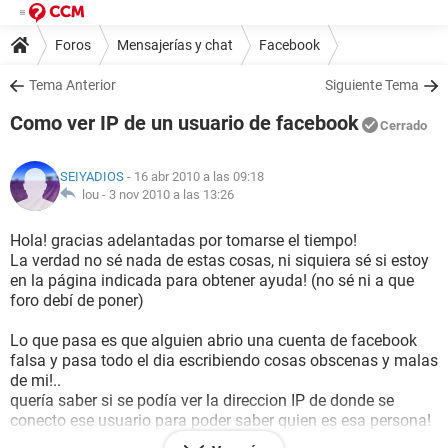
Foros
Mensajerías y chat
Facebook
Tema Anterior
Siguiente Tema
Como ver IP de un usuario de facebook
Cerrado
SEIYADIOS
- 16 abr 2010 a las 09:18
lou -
3 nov 2010 a las 13:26
Hola! gracias adelantadas por tomarse el tiempo!
La verdad no sé nada de estas cosas, ni siquiera sé si estoy
en la página indicada para obtener ayuda! (no sé ni a que
foro debí de poner)
Lo que pasa es que alguien abrio una cuenta de facebook
falsa y pasa todo el dia escribiendo cosas obscenas y malas
de mi!..
quería saber si se podía ver la direccion IP de donde se
conecto ese usuario para poder saber quien es esa persona!
ojala me puedan ayudar!