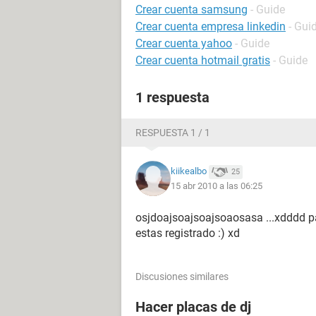
Crear cuenta samsung
- Guide
Crear cuenta empresa linkedin
- Gui
Crear cuenta yahoo
- Guide
Crear cuenta hotmail gratis
- Guide
1 respuesta
RESPUESTA 1 / 1
kiikealbo
25
15 abr 2010 a las 06:25
osjdoajsoajsoajsoaosasa ...xdddd p
estas registrado :) xd
Discusiones similares
Hacer placas de dj