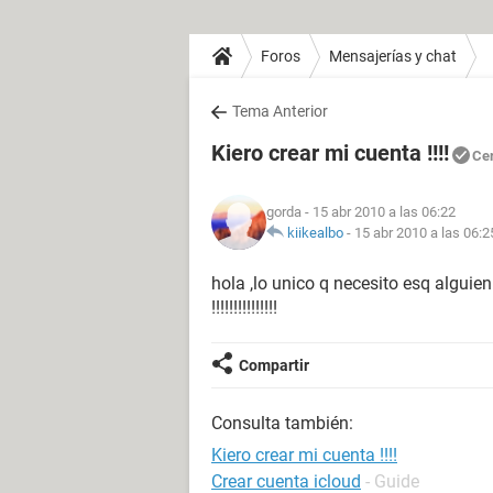
Foros
Mensajerías y chat
Tema Anterior
Kiero crear mi cuenta !!!!
Ce
gorda
- 15 abr 2010 a las 06:22
kiikealbo
-
15 abr 2010 a las 06:2
hola ,lo unico q necesito esq alguie
!!!!!!!!!!!!!!!
Compartir
Consulta también:
Kiero crear mi cuenta !!!!
Crear cuenta icloud
- Guide