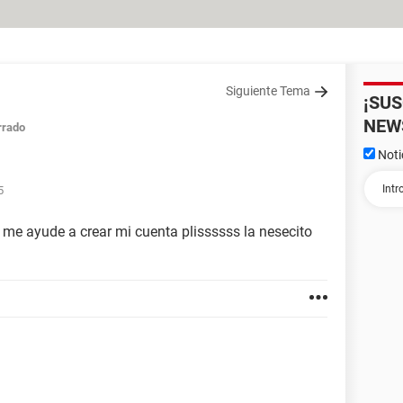
Siguiente Tema
¡SU
NEW
rrado
Noti
5
n me ayude a crear mi cuenta plissssss la nesecito