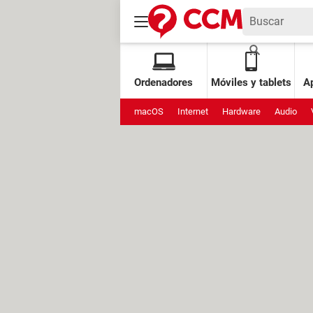
Ordenadores
Móviles y tablets
Ap
macOS
Internet
Hardware
Audio