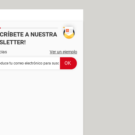
SCRÍBETE A NUESTRA
SLETTER!
cias
Ver un ejemplo