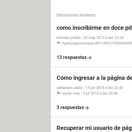
Discusiones similares
como inscribirme en doce pdv
kenniez pulido
-
22 may 2013 a las 23:24
Ayariizaguirreoquendo114563150424600
13 respuestas
Cómo ingresar a la página 
adrianam.udola
-
17 jun 2014 a las 22:40
xavier may
-
3 jul 2016 a las 00:48
3 respuestas
Recuperar mi usuario de pág