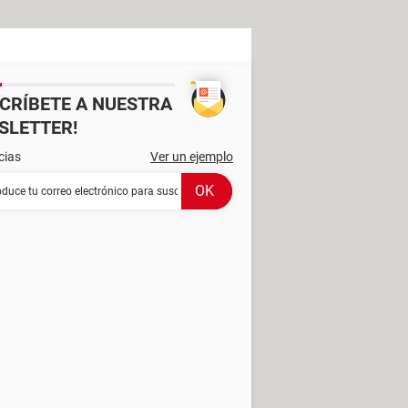
SCRÍBETE A NUESTRA
SLETTER!
cias
Ver un ejemplo