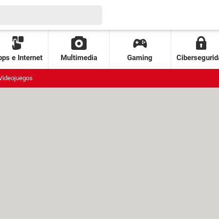
ps e Internet
Multimedia
Gaming
Cibersegurid
Videojuegos