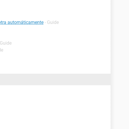
 otra automáticamente
- Guide
 Guide
de