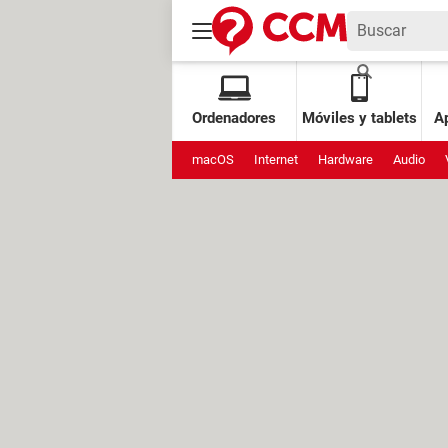
Ordenadores
Móviles y tablets
Ap
macOS
Internet
Hardware
Audio