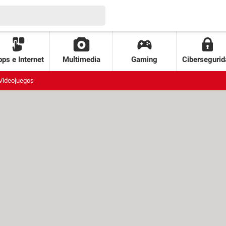
ps e Internet
Multimedia
Gaming
Cibersegurid
Videojuegos