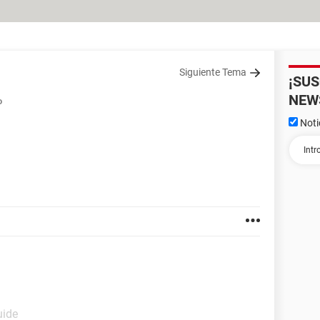
Siguiente Tema
¡SU
NEW
o
Noti
uide