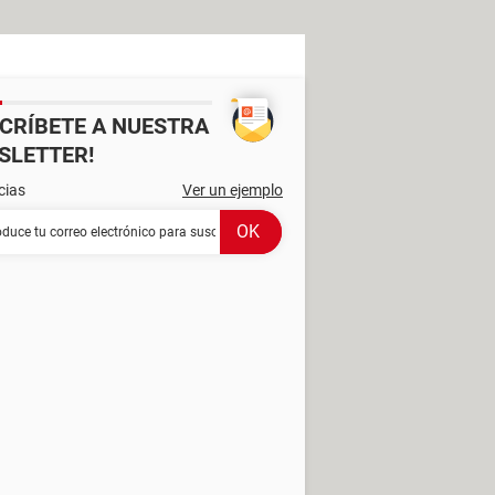
SCRÍBETE A NUESTRA
SLETTER!
cias
Ver un ejemplo