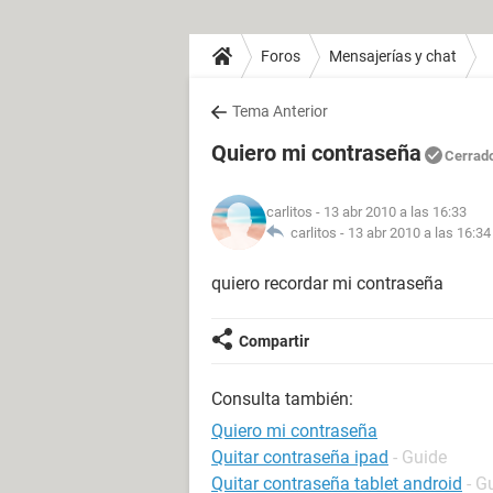
Foros
Mensajerías y chat
Tema Anterior
Quiero mi contraseña
Cerrad
carlitos
- 13 abr 2010 a las 16:33
carlitos -
13 abr 2010 a las 16:34
quiero recordar mi contraseña
Compartir
Consulta también:
Quiero mi contraseña
Quitar contraseña ipad
- Guide
Quitar contraseña tablet android
- G