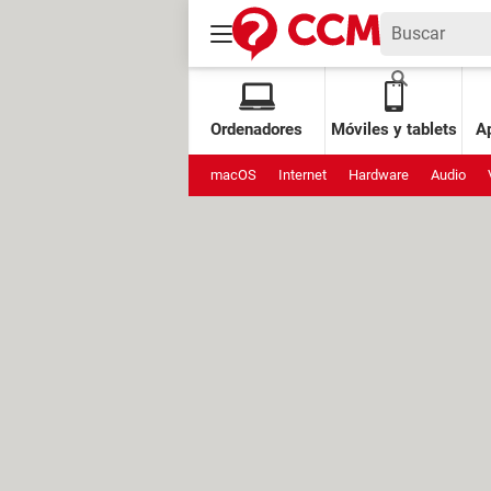
Ordenadores
Móviles y tablets
Ap
macOS
Internet
Hardware
Audio