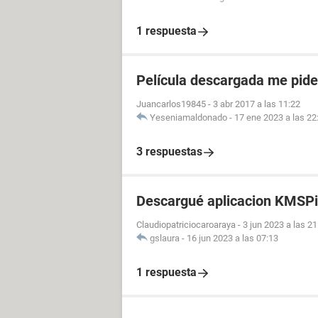
1 respuesta
Película descargada me pid
Juancarlos19845
-
3 abr 2017 a las 11:22
Yeseniamaldonado
-
17 ene 2023 a las 22
3 respuestas
Descargué aplicacion KMSPi
Claudiopatriciocaroaraya
-
3 jun 2023 a las 21
gslaura
-
16 jun 2023 a las 07:13
1 respuesta