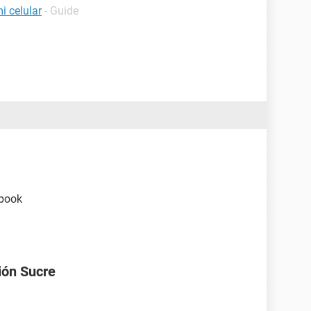
i celular
- Guide
ebook
ión Sucre