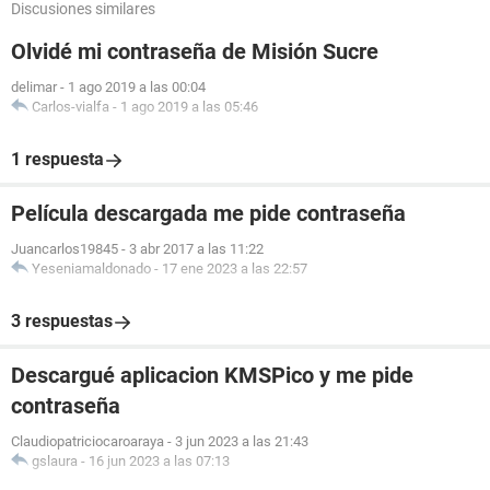
Discusiones similares
Olvidé mi contraseña de Misión Sucre
delimar
-
1 ago 2019 a las 00:04
Carlos-vialfa
-
1 ago 2019 a las 05:46
1 respuesta
Película descargada me pide contraseña
Juancarlos19845
-
3 abr 2017 a las 11:22
Yeseniamaldonado
-
17 ene 2023 a las 22:57
3 respuestas
Descargué aplicacion KMSPico y me pide
contraseña
Claudiopatriciocaroaraya
-
3 jun 2023 a las 21:43
gslaura
-
16 jun 2023 a las 07:13