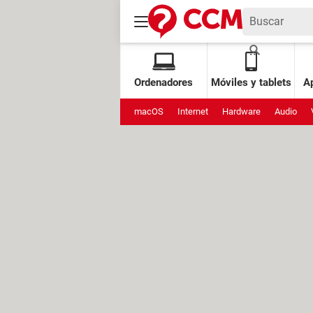
Ordenadores
Móviles y tablets
Ap
macOS
Internet
Hardware
Audio