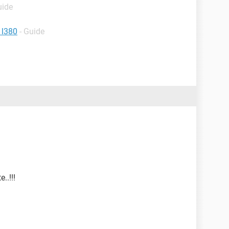
uide
 l380
- Guide
..!!!