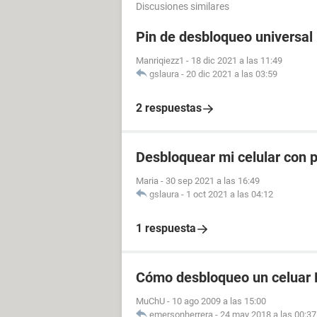
Discusiones similares
Pin de desbloqueo universal
Manriqiezz1
-
18 dic 2021 a las 11:49
gslaura
-
20 dic 2021 a las 03:59
2 respuestas
Desbloquear mi celular con p
Maria
-
30 sep 2021 a las 16:49
gslaura
-
1 oct 2021 a las 04:12
1 respuesta
Cómo desbloqueo un celuar 
MuChU
-
10 ago 2009 a las 15:00
emersonherrera
-
24 may 2018 a las 00:37