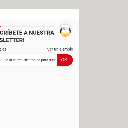
SCRÍBETE A NUESTRA
SLETTER!
cias
Ver un ejemplo