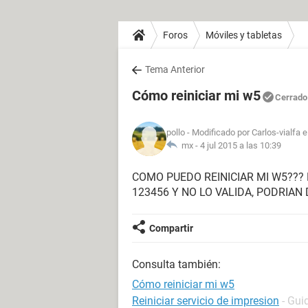
Foros
Móviles y tabletas
Tema Anterior
Cómo reiniciar mi w5
Cerrado
pollo
- Modificado por Carlos-vialfa 
mx -
4 jul 2015 a las 10:39
COMO PUEDO REINICIAR MI W5??? 
123456 Y NO LO VALIDA, PODRIAN
Compartir
Consulta también:
Cómo reiniciar mi w5
Reiniciar servicio de impresion
- Gui