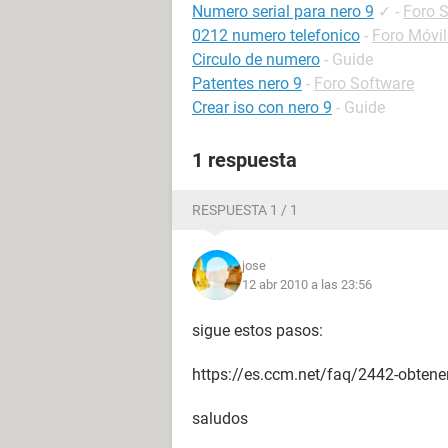
Numero serial para nero 9
✓
-
Foro 
0212 numero telefonico
-
Foro Móvi
Circulo de numero
- Guide
Patentes nero 9
-
Foro Software
Crear iso con nero 9
- Guide
1 respuesta
RESPUESTA 1 / 1
jose
12 abr 2010 a las 23:56
sigue estos pasos:
https://es.ccm.net/faq/2442-obtener-
saludos