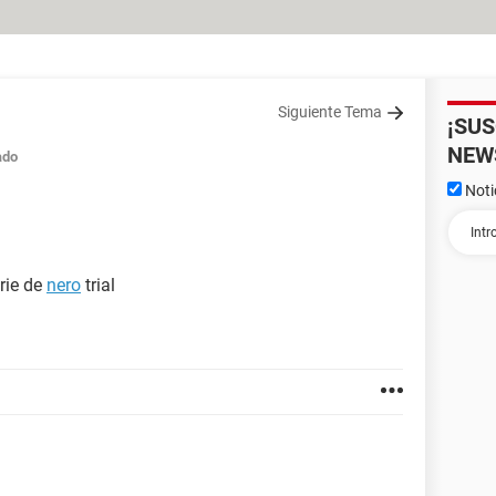
Siguiente Tema
¡SU
NEW
ado
Noti
rie de
nero
trial