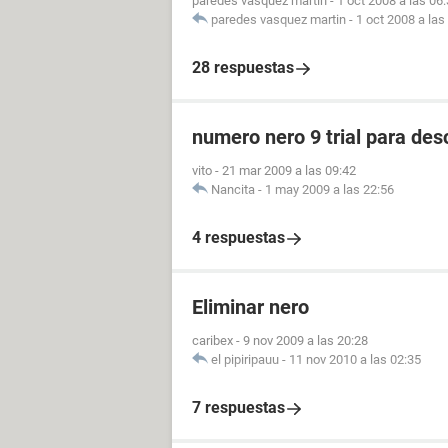
paredes vasquez martin
-
1 oct 2008 a las 06
paredes vasquez martin
-
1 oct 2008 a las
28 respuestas
numero nero 9 trial para des
vito
-
21 mar 2009 a las 09:42
Nancita
-
1 may 2009 a las 22:56
4 respuestas
Eliminar nero
caribex
-
9 nov 2009 a las 20:28
el pipiripauu
-
11 nov 2010 a las 02:35
7 respuestas