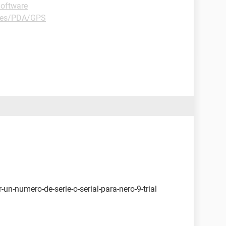
Software
les/PDA/GPS
un-numero-de-serie-o-serial-para-nero-9-trial