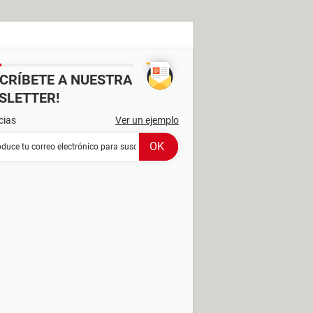
SCRÍBETE A NUESTRA
SLETTER!
cias
Ver un ejemplo