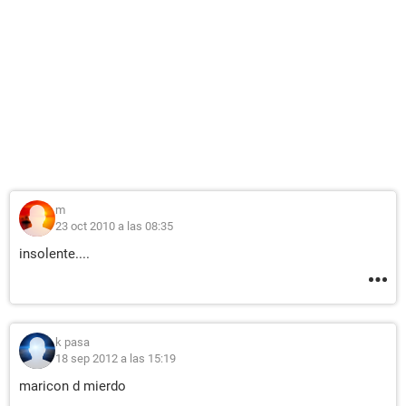
m
23 oct 2010 a las 08:35
insolente....
k pasa
18 sep 2012 a las 15:19
maricon d mierdo