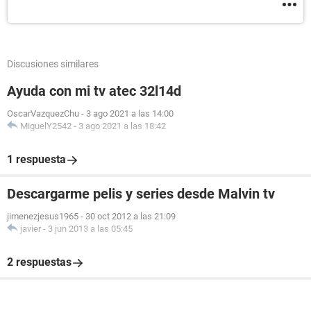
Discusiones similares
Ayuda con mi tv atec 32l14d
OscarVazquezChu
-
3 ago 2021 a las 14:00
MiguelY2542
-
3 ago 2021 a las 18:42
1 respuesta
Descargarme pelis y series desde Malvin tv
jimenezjesus1965
-
30 oct 2012 a las 21:09
javier
-
3 jun 2013 a las 05:45
2 respuestas