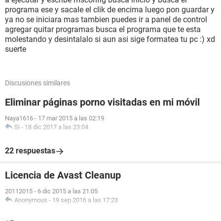
programa ese y sacale el clik de encima luego pon guardar y
ya no se iniciara mas tambien puedes ir a panel de control
agregar quitar programas busca el programa que te esta
molestando y desintalalo si aun asi sige formatea tu pc :) xd
suerte
Discusiones similares
Eliminar páginas porno visitadas en mi móvil
Naya1616
-
17 mar 2015 a las 02:19
Si
-
18 dic 2017 a las 23:04
22 respuestas
Licencia de Avast Cleanup
20112015
-
6 dic 2015 a las 21:05
Anonymous
-
19 sep 2016 a las 17:23