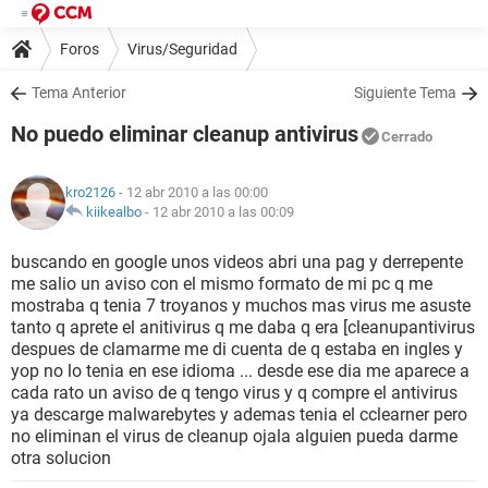
Foros
Virus/Seguridad
Tema Anterior
Siguiente Tema
No puedo eliminar cleanup antivirus
Cerrado
kro2126
- 12 abr 2010 a las 00:00
kiikealbo
-
12 abr 2010 a las 00:09
buscando en google unos videos abri una pag y derrepente
me salio un aviso con el mismo formato de mi pc q me
mostraba q tenia 7 troyanos y muchos mas virus me asuste
tanto q aprete el anitivirus q me daba q era [cleanupantivirus
despues de clamarme me di cuenta de q estaba en ingles y
yop no lo tenia en ese idioma ... desde ese dia me aparece a
cada rato un aviso de q tengo virus y q compre el antivirus
ya descarge malwarebytes y ademas tenia el cclearner pero
no eliminan el virus de cleanup ojala alguien pueda darme
otra solucion