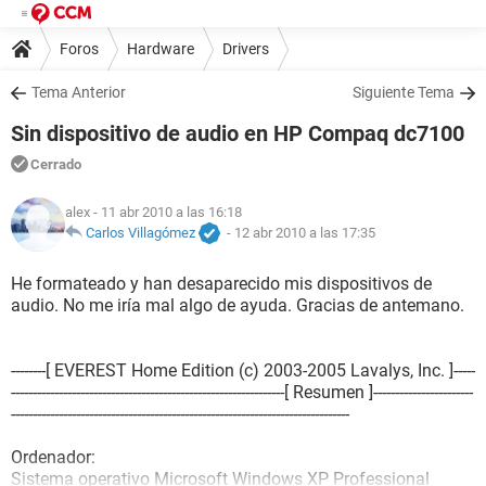
Foros
Hardware
Drivers
Tema Anterior
Siguiente Tema
Sin dispositivo de audio en HP Compaq dc7100
Cerrado
alex
- 11 abr 2010 a las 16:18
Carlos Villagómez
-
12 abr 2010 a las 17:35
He formateado y han desaparecido mis dispositivos de
audio. No me iría mal algo de ayuda. Gracias de antemano.
--------[ EVEREST Home Edition (c) 2003-2005 Lavalys, Inc. ]-----
---------------------------------------------------------------[ Resumen ]-----------------------
------------------------------------------------------------------------------
Ordenador:
Sistema operativo Microsoft Windows XP Professional