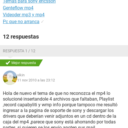
Temas para sony ericsson
Genteflow mp4
Videoder mp3 y mp4
Pc que no arranca
✓
12 respuestas
RESPUESTA 1 / 12
Mejor respuesta
vikin
11 nov 2010 a las 23:12
Hola de nuevo el tema de que no reconozca el mp4 lo
solucioné insertandole 4 archivos que faltaban, Playlist
,record capabyliti y wmp info porque tampoco me resultó
ingresar a la pagina de soporte de sony y descargar los
drivers que deberían venir adjuntos en un cd dentro de la
caja del mp4 ,parece que sony está ahorrando por todas
partes, si quieren se los envío anoten sus mail