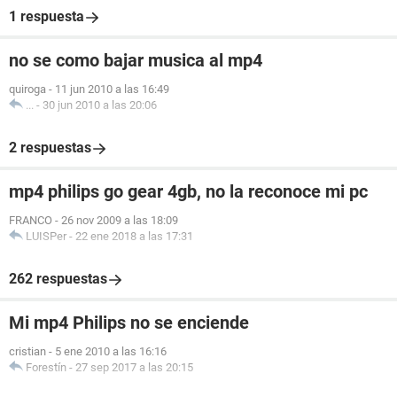
1 respuesta
no se como bajar musica al mp4
quiroga
-
11 jun 2010 a las 16:49
...
-
30 jun 2010 a las 20:06
2 respuestas
mp4 philips go gear 4gb, no la reconoce mi pc
FRANCO
-
26 nov 2009 a las 18:09
LUISPer
-
22 ene 2018 a las 17:31
262 respuestas
Mi mp4 Philips no se enciende
cristian
-
5 ene 2010 a las 16:16
Forestín
-
27 sep 2017 a las 20:15