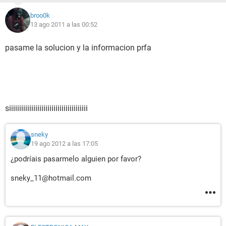
broo0k
13 ago 2011 a las 00:52
pasame la solucion y la informacion prfa
siiiiiiiiiiiiiiiiiiiiiiiiiiiiiiiiiiiiiii
sneky
19 ago 2012 a las 17:05
¿podríais pasarmelo alguien por favor?
sneky_11@hotmail.com