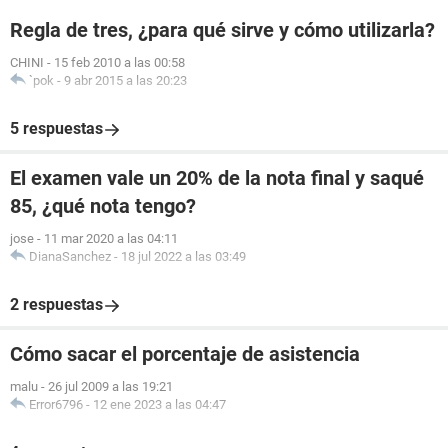
Regla de tres, ¿para qué sirve y cómo utilizarla?
CHINI
-
15 feb 2010 a las 00:58
`pok
-
9 abr 2015 a las 20:23
5 respuestas
El examen vale un 20% de la nota final y saqué
85, ¿qué nota tengo?
jose
-
11 mar 2020 a las 04:11
DianaSanchez
-
18 jul 2022 a las 03:49
2 respuestas
Cómo sacar el porcentaje de asistencia
malu
-
26 jul 2009 a las 19:21
Error6796
-
12 ene 2023 a las 04:47