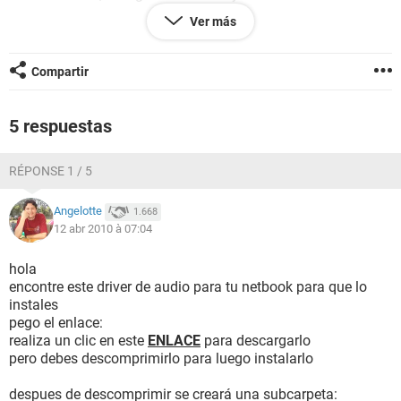
informática y tecnología).
Ver más
Aquí les dejo el informe
<ital>--------[ EVEREST Home Edition (c) 2003-2005 Lavalys,
Compartir
Inc. ]------------------------------------------------------------
Versión EVEREST v2.20.405/es
5 respuestas
Sitio Web
http://www.lavalys.com/
Tipo de informe Asistente de informes
RÉPONSE 1 / 5
Ordenador CASA
Generador raul
Sistema operativo Microsoft Windows XP Professional
Angelotte
1.668
5.1.2600 (WinXP Retail)
12 abr 2010 à 07:04
Fecha 2010-04-09
Hora 19:51
hola
encontre este driver de audio para tu netbook para que lo
instales
--------[ Resumen ]------------------------------------------------------------------------------
pego el enlace:
-----------------------
realiza un clic en este
ENLACE
para descargarlo
pero debes descomprimirlo para luego instalarlo
Ordenador:
Sistema operativo Microsoft Windows XP Professional
despues de descomprimir se creará una subcarpeta: