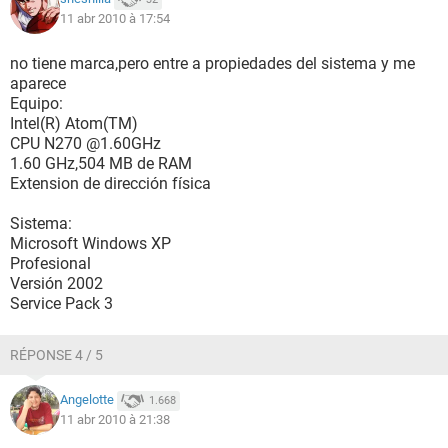
ATAPI ZIP, LS-120
11 abr 2010 à 17:54
Funciones disponibles Flash BIOS, Shadow BIOS, Selectable
Boot, EDD, BBS
Standards soportados DMI, APM, ACPI, ESCD, PnP
no tiene marca,pero entre a propiedades del sistema y me
Posibilidades de expansión ISA, PCI, USB
aparece
Equipo:
[ Sistema ]
Intel(R) Atom(TM)
CPU N270 @1.60GHz
Propiedades del Sistema:
1.60 GHz,504 MB de RAM
Fabricante ELITEGROUP
Extension de dirección física
Producto Intel powered classmate PC
Versión Gen 1.5L
Sistema:
Número de serie BLANK
Microsoft Windows XP
Identificador único universal 00020003-00040005-
Profesional
00060007-00080009
Versión 2002
Tipo de arranque Botón marcha/parada
Service Pack 3
[ Placa base ]
RÉPONSE 4 / 5
Propiedades de la Placa Base:
Producto Intel powered classmate PC
Angelotte
1.668
Versión Gen 1.5L
11 abr 2010 à 21:38
Número de serie 00000000