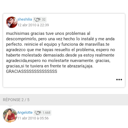
Estado de los discos duros SMART OK
Particiones:
sheshilia
32
C: (NTFS) 7804 MB (4972 MB libre)
12 abr 2010 à 22:39
Dispositivos de entrada:
muchisimas gracias tuve unos problemas al
descomprimirlo, pero una vez hecho lo instalé y me anda
Teclado Teclado estándar de 101/102 teclas o Microsoft
perfecto. reinicie el equipo y funciona de maravillas.te
Natural PS/2 Keyboard
agradezco que me hayas resuelto el problema, espero no
Ratón Mouse compatible PS/2
haberte molestado demasiado.desde ya estoy realmente
agradecida,espero no molestarte nuevamente. gracias,
Dispositivos:
gracias,si te tuviera en frente te abrazaría,jaja.
Controlador USB1 Intel 82801GBM ICH7-M - USB Universal
GRACIASSSSSSSSSSSSSS
Host Controller
Controlador USB1 Intel 82801GBM ICH7-M - USB Universal
Host Controller
Controlador USB1 Intel 82801GBM ICH7-M - USB Universal
Host Controller
RÉPONSE 2 / 5
Controlador USB1 Intel 82801GBM ICH7-M - USB Universal
Host Controller
Angelotte
1.668
Controlador USB2 Intel 82801GBM ICH7-M - Enhanced USB2
11 abr 2010 à 05:56
Controller
Dispositivos USB 802.11 bg WLAN