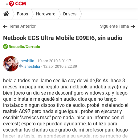
Foros
Hardware
Drivers
Tema Anterior
Siguiente Tema
Netbook ECS Ultra Mobile E09EI6, sin audio
Resuelto
/Cerrado
sheshilia
- 10 abr 2010 à 01:17
sheshilia
-
12 abr 2010 à 22:39
hola a todos me llamo cecilia soy de wilde,Bs As. hace 3
meses mi papá me regaló una netbook, andaba joya(muy
bien )pero un día se me desconfiguro windows xp y luego
que lo instalé me quedé sin audio, dice que no tengo
instalado ningun dispositivo de audio, probé instalando el
realtek AC97 pero nada sigue igual. probe en ejecutar y
escribir "services.msc" pero nada. hice un informe con el
everest( espero que puedan ayudarme, la utilizo para
escuchar las charlas que grabo de mi profesor para luego
hacer las tesis, les agradecería su ayuda. no se mucho de