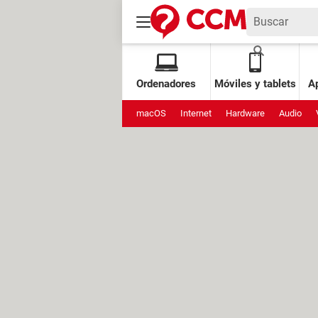
Ordenadores
Móviles y tablets
Ap
macOS
Internet
Hardware
Audio