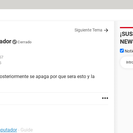
Siguiente Tema
¡SU
ador
NEW
Cerrado
Noti
57
5
osteriormente se apaga por que sera esto y la
mputador
- Guide