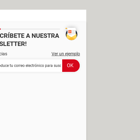
SCRÍBETE A NUESTRA
SLETTER!
cias
Ver un ejemplo