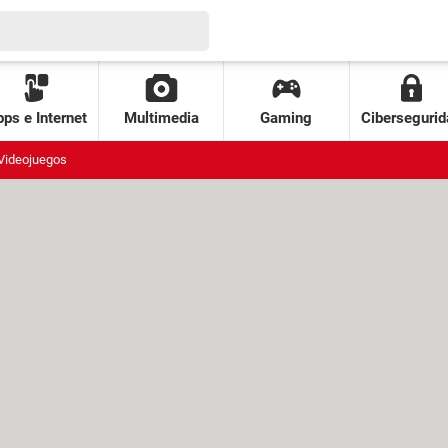
ps e Internet
Multimedia
Gaming
Cibersegurid
Videojuegos