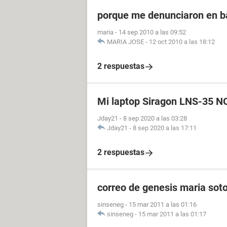
porque me denunciaron en b
maria
-
14 sep 2010 a las 09:52
MARIA JOSE
-
12 oct 2010 a las 18:12
2 respuestas
Mi laptop Siragon LNS-35 
Jday21
-
8 sep 2020 a las 03:28
Jday21
-
8 sep 2020 a las 17:11
2 respuestas
correo de genesis maria sot
sinseneg
-
15 mar 2011 a las 01:16
sinseneg
-
15 mar 2011 a las 01:17