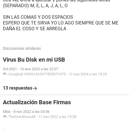
(SEPARADO) M, E, L, A, J, A, L, O
SIN LAS COMAS Y DOS ESPACIOS
ESPERO QUE TE SIRVA YO LO AGO SIEMPRE QUE SE ME
DAÑA EL COSO Y SE ARREGLA
Discusiones similares
Virus Bu Disk en mi USB
Sol.0521
-
16 ene 2023 a las 22:07
Google@109361265477855071075
-
12 sep 2024 a las 18:29
13 respuestas
Actualización Base Firmas
Elbis
-
8 nov 2022 a las 03:56
TheOneAboveAll
-
11 nov 2022 a las 15:28