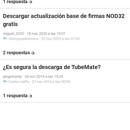
1 respuesta
Descargar actualización base de firmas NOD32
gratis
miguel_3255
-
18 mar 2020 a las 19:01
Glenyspadronroca
-
22 nov 2023 a las 07:00
2 respuestas
¿Es segura la descarga de TubeMate?
jangelsanty
-
26 nov 2014 a las 15:24
Carlos-vialfa
-
27 nov 2014 a las 00:06
1 respuesta