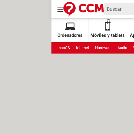
Ordenadores
Móviles y tablets
Ap
macOS
Internet
Hardware
Audio