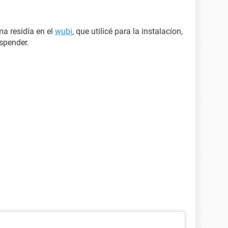
ma residía en el
wubi
, que utilicé para la instalacíon,
uspender.