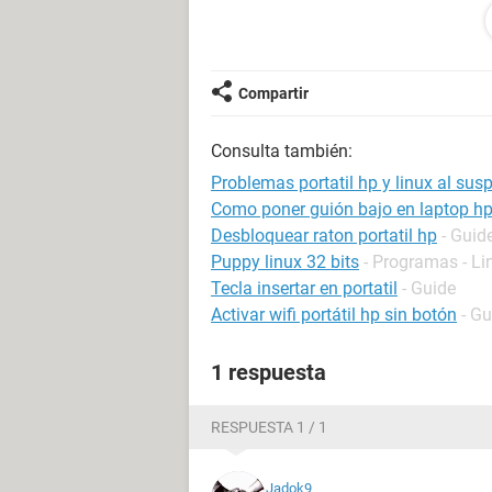
problema, o si en el caso de que ya 
lo busqué pero no encontré el mismo
Un saludo y gracias!
Compartir
Consulta también:
Problemas portatil hp y linux al sus
Como poner guión bajo en laptop h
Desbloquear raton portatil hp
- Guid
Puppy linux 32 bits
- Programas - Li
Tecla insertar en portatil
- Guide
Activar wifi portátil hp sin botón
- Gu
1 respuesta
RESPUESTA 1 / 1
Jadok9