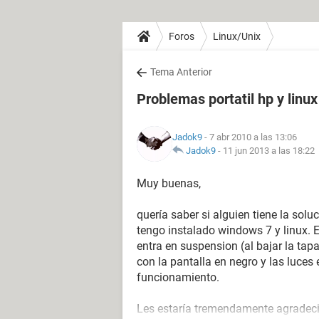
Foros
Linux/Unix
Tema Anterior
Problemas portatil hp y linu
Jadok9
- 7 abr 2010 a las 13:06
Jadok9
-
11 jun 2013 a las 18:22
Muy buenas,
quería saber si alguien tiene la sol
tengo instalado windows 7 y linux. E
entra en suspension (al bajar la tap
con la pantalla en negro y las luces
funcionamiento.
Les estaría tremendamente agradeci