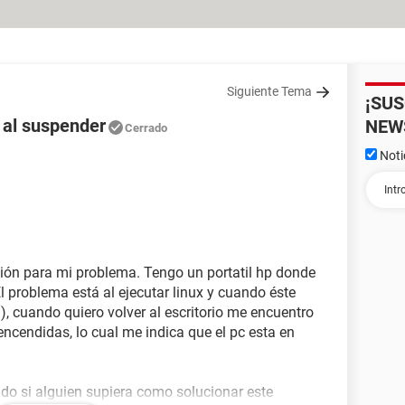
Siguiente Tema
¡SU
x al suspender
NEW
Cerrado
Noti
ución para mi problema. Tengo un portatil hp donde
l problema está al ejecutar linux y cuando éste
a), cuando quiero volver al escritorio me encuentro
 encendidas, lo cual me indica que el pc esta en
do si alguien supiera como solucionar este