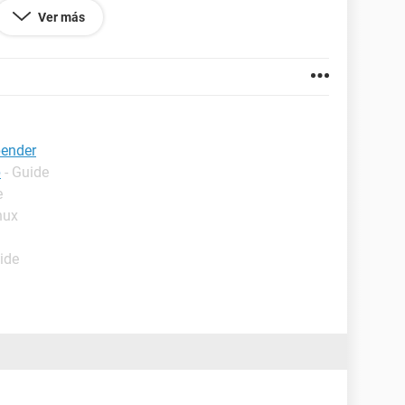
existiese un post parecido, hacermelo saber ya que
Ver más
 problema por el foro.
pender
p
- Guide
e
nux
ide