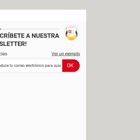
SCRÍBETE A NUESTRA
SLETTER!
cias
Ver un ejemplo