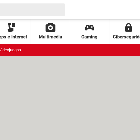
ps e Internet
Multimedia
Gaming
Cibersegurid
Videojuegos