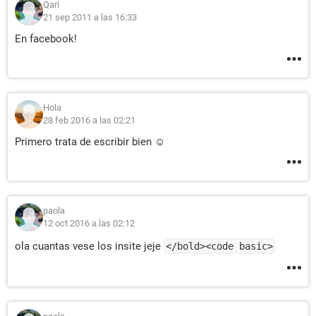
Qari
21 sep 2011 a las 16:33
En facebook!
Hola
28 feb 2016 a las 02:21
Primero trata de escribir bien ☺
paola
12 oct 2016 a las 02:12
ola cuantas vese los insite jeje
</bold><code basic>