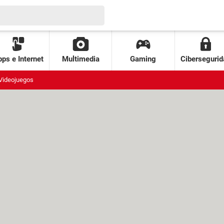
ps e Internet
Multimedia
Gaming
Cibersegurid
Videojuegos