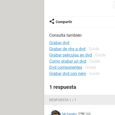
Ya se me daño el disco porque se fo
Gracias,
Compartir
Roswell
Consulta también:
Grabar dvd
Grabar de vhs a dvd
- Guide
Grabar peliculas en dvd
- Guide
Como grabar un dvd
- Guide
Dvd componentes
- Guide
Grabar dvd con nero
- Guide
1 respuesta
RESPUESTA 1 / 1
Mr.Sandro
226