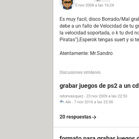
5 nov 2008 a las 16:24
Es muy facil, disco Borrado/Mal gra
debe a un fallo de Velocidad de tu g
la velocidad soportada, o k tu dvd 
Piratas"),Esperok tengas suert y si te
Atentamente: Mr.Sandro
Discusiones similares
grabar juegos de ps2 a un cd
ratonvasquez
-
23 nov 2009 a las 22:53
Ale
-
7 nov 2016 a las 23:38
20 respuestas
formato para grabar juegos 