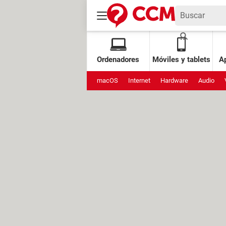
Ordenadores
Móviles y tablets
Ap
macOS
Internet
Hardware
Audio