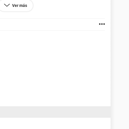
Ver más
rmateo, y no es un cd regrabable?