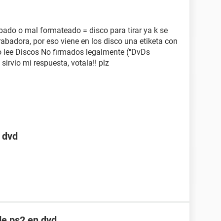
bado o mal formateado = disco para tirar ya k se
rabadora, por eso viene en los disco una etiketa con
no lee Discos No firmados legalmente ("DvDs
 sirvio mi respuesta, votala!! plz
 dvd
de ps2 en dvd