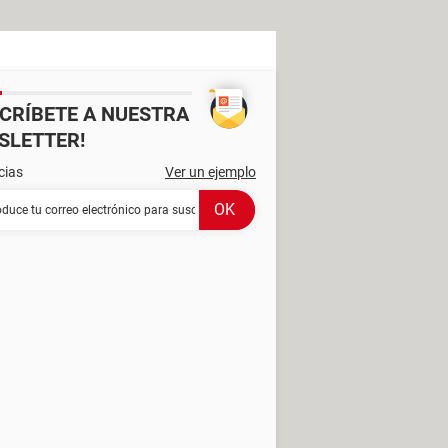
SCRÍBETE A NUESTRA
SLETTER!
cias
Ver un ejemplo