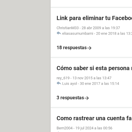
Link para eliminar tu Facebo
ChristianM33
-
28 abr 2009 a las 19:37
eliasasumumbami
-
20 ene 2018 a las 13:
18 respuestas
Cómo saber si esta persona 
rey_619
-
13 nov 2015 a las 13:47
Luis ayol
-
30 ene 2017 a las 15:14
3 respuestas
Como rastrear una cuenta fal
Bem2004
-
19 jul 2024 a las 00:56