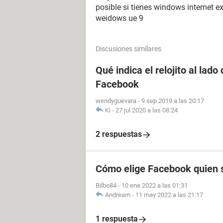
posible si tienes windows internet e
weidows ue 9
Discusiones similares
Qué indica el relojito al lad
Facebook
wendyguevara
-
9 sep 2019 a las 20:17
Ki
-
27 jul 2020 a las 08:24
2 respuestas
Cómo elige Facebook quien s
Bilbo84
-
10 ene 2022 a las 01:31
Andream
-
11 may 2022 a las 21:17
1 respuesta