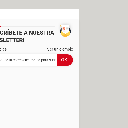
SCRÍBETE A NUESTRA
SLETTER!
cias
Ver un ejemplo