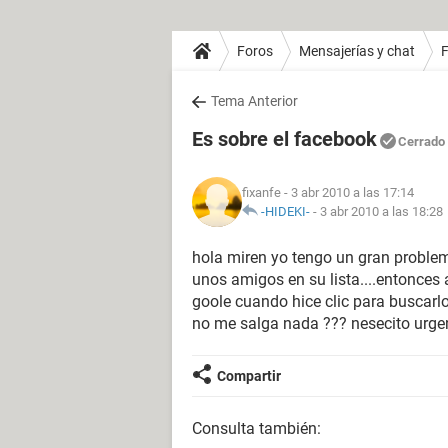
Foros
Mensajerías y chat
Tema Anterior
Es sobre el facebook
Cerrado
fixanfe
- 3 abr 2010 a las 17:14
-HIDEKI-
-
3 abr 2010 a las 18:28
hola miren yo tengo un gran proble
unos amigos en su lista....entonce
goole cuando hice clic para buscarl
no me salga nada ??? nesecito urge
Compartir
Consulta también: