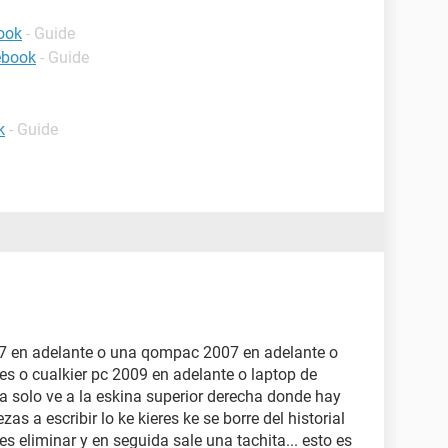
ook
- Guide
ebook
- Guide
k
- Guide
07 en adelante o una qompac 2007 en adelante o
s o cualkier pc 2009 en adelante o laptop de
 solo ve a la eskina superior derecha donde hay
as a escribir lo ke kieres ke se borre del historial
s eliminar y en seguida sale una tachita... esto es