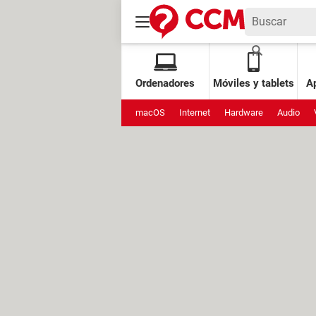
Ordenadores
Móviles y tablets
Ap
macOS
Internet
Hardware
Audio