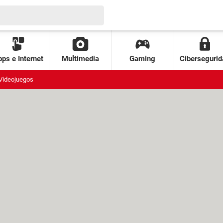
ps e Internet
Multimedia
Gaming
Cibersegurid
Videojuegos