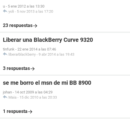
u
-
5 ene 2012 a las 13:30
yoli
-
5 nov 2013 a las 17:20
23 respuestas
Liberar una BlackBerry Curve 9320
tinfunk
-
22 ene 2014 a las 07:46
liberarblackberry
-
9 abr 2014 a las 19:43
3 respuestas
se me borro el msn de mi BB 8900
johan
-
14 oct 2009 a las 04:29
Maia
-
15 dic 2010 a las 20:33
1 respuesta