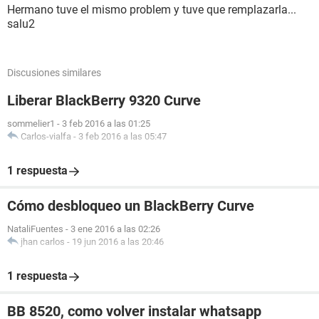
Hermano tuve el mismo problem y tuve que remplazarla...
salu2
Discusiones similares
Liberar BlackBerry 9320 Curve
sommelier1
-
3 feb 2016 a las 01:25
Carlos-vialfa
-
3 feb 2016 a las 05:47
1 respuesta
Cómo desbloqueo un BlackBerry Curve
NataliFuentes
-
3 ene 2016 a las 02:26
jhan carlos
-
19 jun 2016 a las 20:46
1 respuesta
BB 8520, como volver instalar whatsapp