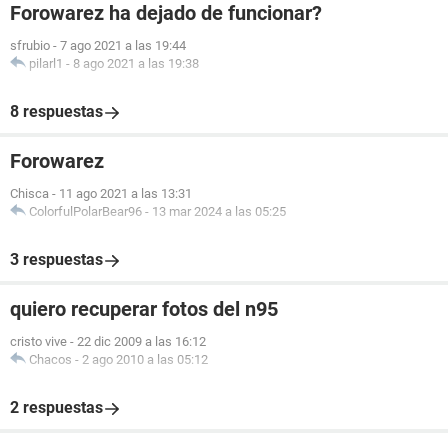
Forowarez ha dejado de funcionar?
sfrubio
-
7 ago 2021 a las 19:44
pilarl1
-
8 ago 2021 a las 19:38
8 respuestas
Forowarez
Chisca
-
11 ago 2021 a las 13:31
ColorfulPolarBear96
-
13 mar 2024 a las 05:25
3 respuestas
quiero recuperar fotos del n95
cristo vive
-
22 dic 2009 a las 16:12
Chacos
-
2 ago 2010 a las 05:12
2 respuestas