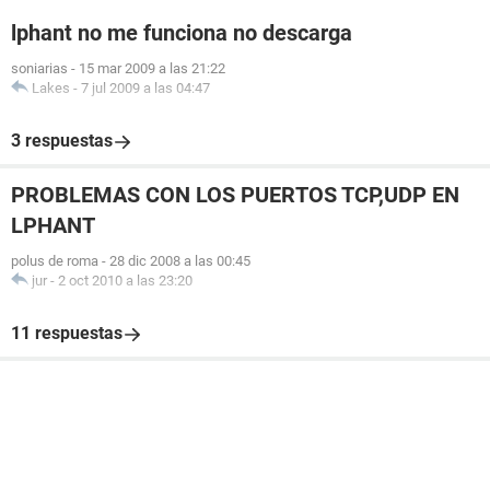
lphant no me funciona no descarga
soniarias
-
15 mar 2009 a las 21:22
Lakes
-
7 jul 2009 a las 04:47
3 respuestas
PROBLEMAS CON LOS PUERTOS TCP,UDP EN
LPHANT
polus de roma
-
28 dic 2008 a las 00:45
jur
-
2 oct 2010 a las 23:20
11 respuestas