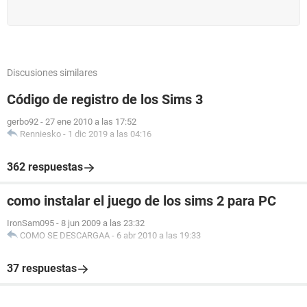
Discusiones similares
Código de registro de los Sims 3
gerbo92
-
27 ene 2010 a las 17:52
Renniesko
-
1 dic 2019 a las 04:16
362 respuestas
como instalar el juego de los sims 2 para PC
IronSam095
-
8 jun 2009 a las 23:32
COMO SE DESCARGAA
-
6 abr 2010 a las 19:33
37 respuestas