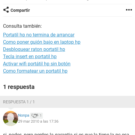
Compartir
Consulta también:
Portatil hp no termina de arrancar
Como poner guión bajo en laptop hp
Desbloquear raton portatil hp
Tecla insert en portatil hp
Activar wifi portátil hp sin botón
Como formatear un portatil hp
1 respuesta
RESPUESTA 1 / 1
Nonpa
1
29 mar 2010 a las 17:36
si, podes, pero perdes la garantia si es que la tiene la pc esa.