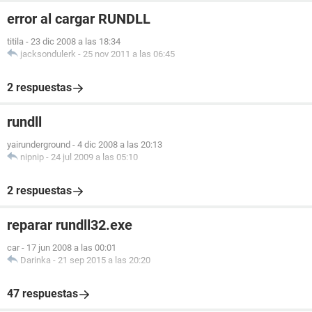
error al cargar RUNDLL
titila
-
23 dic 2008 a las 18:34
jacksondulerk
-
25 nov 2011 a las 06:45
2 respuestas
rundll
yairunderground
-
4 dic 2008 a las 20:13
nipnip
-
24 jul 2009 a las 05:10
2 respuestas
reparar rundll32.exe
car
-
17 jun 2008 a las 00:01
Darinka
-
21 sep 2015 a las 20:20
47 respuestas