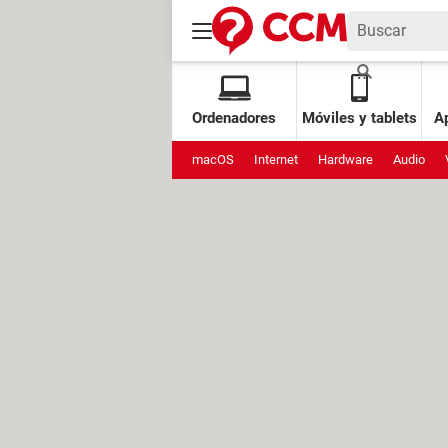
Ordenadores
Móviles y tablets
Ap
macOS
Internet
Hardware
Audio