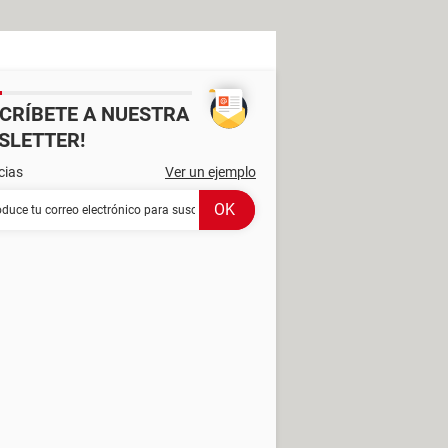
SCRÍBETE A NUESTRA
SLETTER!
cias
Ver un ejemplo