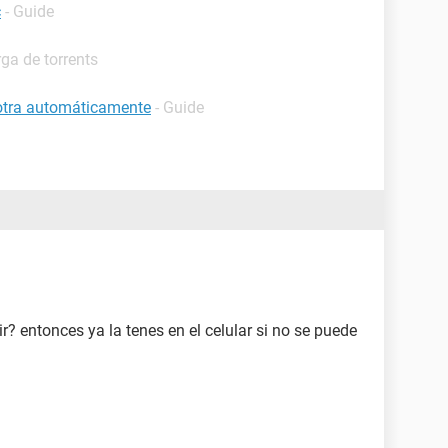
c
- Guide
ga de torrents
 otra automáticamente
- Guide
? entonces ya la tenes en el celular si no se puede