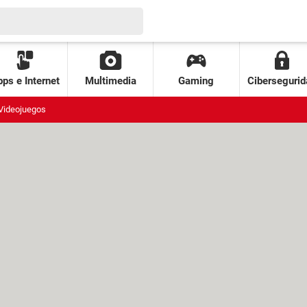
ps e Internet
Multimedia
Gaming
Cibersegurid
Videojuegos