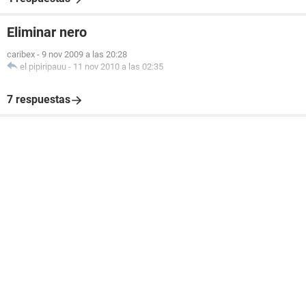
Eliminar nero
caribex
-
9 nov 2009 a las 20:28
el pipiripauu
-
11 nov 2010 a las 02:35
7 respuestas