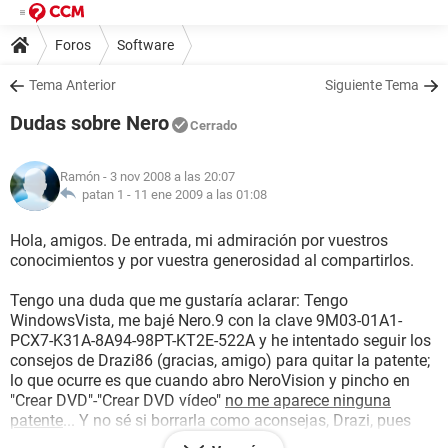
Foros
Software
Tema Anterior
Siguiente Tema
Dudas sobre Nero
Cerrado
Ramón
- 3 nov 2008 a las 20:07
patan 1 -
11 ene 2009 a las 01:08
Hola, amigos. De entrada, mi admiración por vuestros
conocimientos y por vuestra generosidad al compartirlos.
Tengo una duda que me gustaría aclarar: Tengo
WindowsVista, me bajé Nero.9 con la clave 9M03-01A1-
PCX7-K31A-8A94-98PT-KT2E-522A y he intentado seguir los
consejos de Drazi86 (gracias, amigo) para quitar la patente;
lo que ocurre es que cuando abro NeroVision y pincho en
"Crear DVD"-"Crear DVD vídeo"
no me aparece ninguna
patente
... Y no sé si borrarla como aconsejas, Drazi, pues
temo cargarme el programa. Por otra parte, el hecho de que