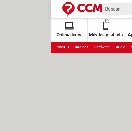
Ordenadores
Móviles y tablets
Ap
macOS
Internet
Hardware
Audio