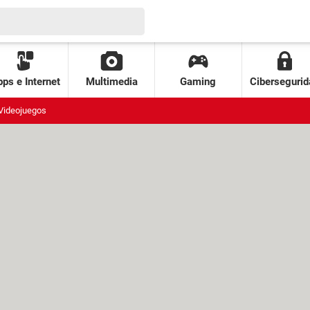
ps e Internet
Multimedia
Gaming
Cibersegurid
Videojuegos