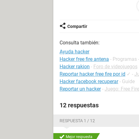
eso,an cojido convesaciones tipic
amigas xa utilizarlas en mi contra,
esto....se queda una carpeta en el 
desapareze,ademas formateo y es co
Compartir
del pc,por que su capacidad aument
de msn me vuelven a localizar xq me
Consulta también:
no se como puedo hacerlo,e cambiad
encuentran...ayudenme por favor!!!!
Ayuda hacker
Hacker free fire antena
- Programas 
Hacker rakion
-
Foro de videojuegos
Reportar hacker free fire por id
✓
-
Ju
Hacker facebook recuperar
- Guide
Reportar un hacker
-
Juego: Free Fir
12 respuestas
RESPUESTA 1 / 12
Mejor respuesta