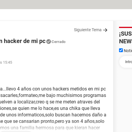
Siguiente Tema
¡SU
n hacker de mi pc
NEW
Cerrado
Noti
as 15:45
da...llevo 4 años con unos hackers metidos en mi pc
s sacarles,formateo,me bajo muchisimos programas
elven a localizar,creo q se me meten atraves del
ones,se quien me lo hace,es una chika que lleva
 de unos informaticos,solo buscan hacernos daño a
se que se cansarian pronto,pero ya son 4 años,solo
emos una familia hermosa para que kieran hacer