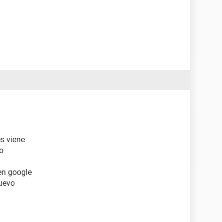
s viene
o
en google
nuevo