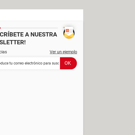
SCRÍBETE A NUESTRA
SLETTER!
cias
Ver un ejemplo