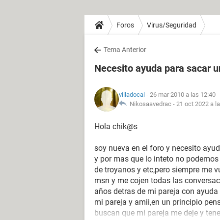
Foros
Virus/Seguridad
Tema Anterior
Necesito ayuda para sacar u
villadocal
- 26 mar 2010 a las 12:40
Nikosaavedrac -
21 oct 2022 a l
Hola chik@s
soy nueva en el foro y necesito ayu
y por mas que lo inteto no podemo
de troyanos y etc,pero siempre me vu
msn y me cojen todas las conversaci
años detras de mi pareja con ayuda
mi pareja y amii,en un principio pen
buscan que mi pareja me deje y ten