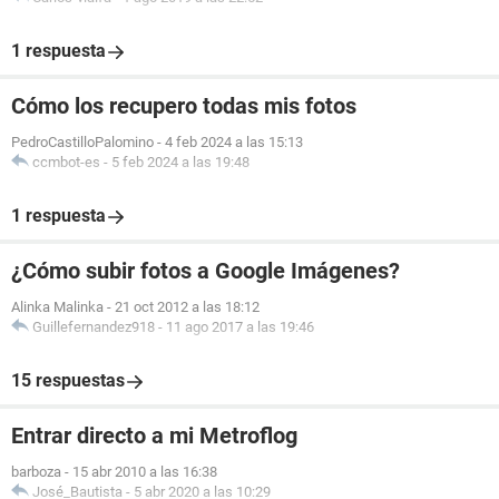
1 respuesta
Cómo los recupero todas mis fotos
PedroCastilloPalomino
-
4 feb 2024 a las 15:13
ccmbot-es
-
5 feb 2024 a las 19:48
1 respuesta
¿Cómo subir fotos a Google Imágenes?
Alinka Malinka
-
21 oct 2012 a las 18:12
Guillefernandez918
-
11 ago 2017 a las 19:46
15 respuestas
Entrar directo a mi Metroflog
barboza
-
15 abr 2010 a las 16:38
José_Bautista
-
5 abr 2020 a las 10:29