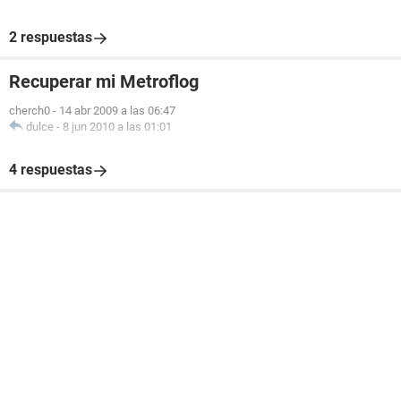
2 respuestas
Recuperar mi Metroflog
cherch0
-
14 abr 2009 a las 06:47
dulce
-
8 jun 2010 a las 01:01
4 respuestas