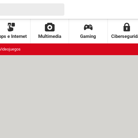
ps e Internet
Multimedia
Gaming
Cibersegurid
Videojuegos