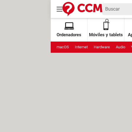
Ordenadores
Móviles y tablets
Ap
macOS
Internet
Hardware
Audio