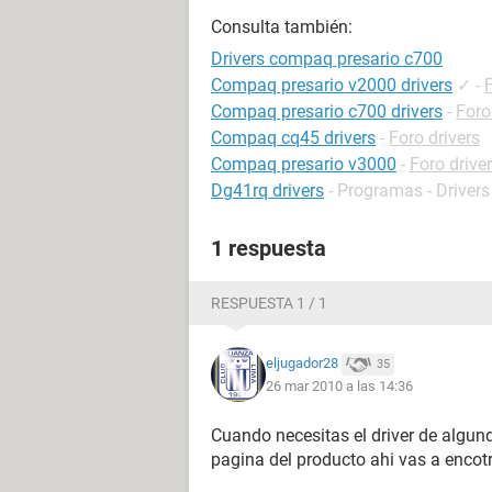
Consulta también:
Drivers compaq presario c700
Compaq presario v2000 drivers
✓
-
F
Compaq presario c700 drivers
-
Foro
Compaq cq45 drivers
-
Foro drivers
Compaq presario v3000
-
Foro drive
Dg41rq drivers
- Programas - Drivers
1 respuesta
RESPUESTA 1 / 1
eljugador28
35
26 mar 2010 a las 14:36
Cuando necesitas el driver de algund
pagina del producto ahi vas a encotra