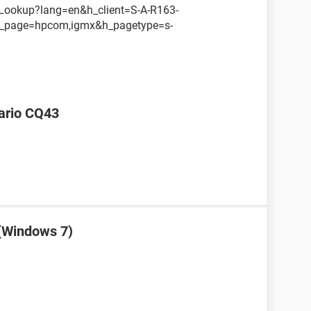
Lookup?lang=en&h_client=S-A-R163-
h_page=hpcom,igmx&h_pagetype=s-
sario CQ43
(Windows 7)