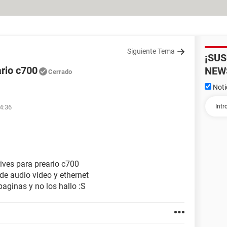
Siguiente Tema
¡SU
ario c700
NEW
Cerrado
Noti
4:36
ives para preario c700
de audio video y ethernet
aginas y no los hallo :S