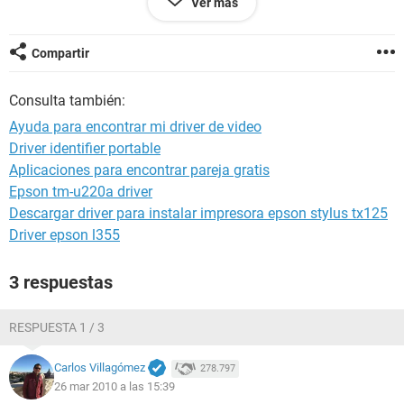
Ver más
como ven solo me dice Via Chrome HC IGP, pero en el listado
de la [img1] salen otras letras antes de "VIA"
Compartir
aver si me ayudan a encontrarlo o si saben algo al respecto.
Consulta también:
Gracias.
Ayuda para encontrar mi driver de video
Driver identifier portable
Aplicaciones para encontrar pareja gratis
Epson tm-u220a driver
Descargar driver para instalar impresora epson stylus tx125
Driver epson l355
3 respuestas
RESPUESTA 1 / 3
Carlos Villagómez
278.797
26 mar 2010 a las 15:39