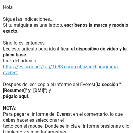
Hola
Sigue las indicaciones...
Si tu máquina es una laptop,
escríbenos la marca y modelo
exacto
.
Sino lo es, entonces:
Lee este articulo para identificar
el dispositivo de video y la
placa base
.
Link del articulo:
https://es.ccm.net/faq/1683-como-utilizar-el-programa-
everest
Después de leer, copia el informe del Everest(
la sección "
[Resumen]" y "[DMI]"
) y
pégalo aquí
.
NOTA
:
Para pegar el informe del Everest en el comentario, lo que
debes hacer es seleccionar el
texto con el mouse. Donde se inicia el informe presionas clic
izquierdo y sin soltar arrastras