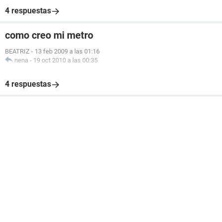
4 respuestas
como creo mi metro
BEATRIZ
-
13 feb 2009 a las 01:16
nena
-
19 oct 2010 a las 00:35
4 respuestas