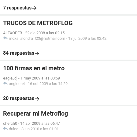
7 respuestas
TRUCOS DE METROFLOG
ALEXOPER
-
22 dic 2008 a las 02:15
moxa_alondra_!23@hotmail.com
-
18 jul 2009 a las 02:42
84 respuestas
100 firmas en el metro
eagle_dj
-
1 may 2009 a las 00:59
angieeh4
-
16 oct 2009 a las 14:29
20 respuestas
Recuperar mi Metroflog
cherch0
-
14 abr 2009 a las 06:47
dulce
-
8 jun 2010 a las 01:01