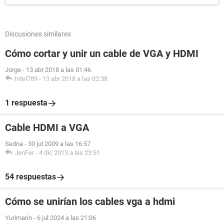
Discusiones similares
Cómo cortar y unir un cable de VGA y HDMI
Jorge
-
13 abr 2018 a las 01:46
Intel789
-
13 abr 2018 a las 02:38
1 respuesta
Cable HDMI a VGA
Sedna
-
30 jul 2009 a las 16:57
JenFer
-
4 dic 2013 a las 23:51
54 respuestas
Cómo se unirían los cables vga a hdmi
Yurimarin
-
6 jul 2024 a las 21:06