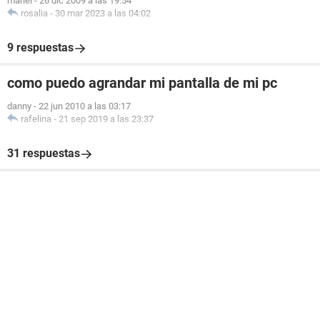
mariel
-
26 dic 2009 a las 19:54
rosalia
-
30 mar 2023 a las 04:02
9 respuestas
como puedo agrandar mi pantalla de mi pc
danny
-
22 jun 2010 a las 03:17
rafelina
-
21 sep 2019 a las 23:37
31 respuestas