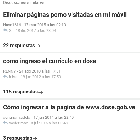
Discusiones similares
Eliminar páginas porno visitadas en mi móvil
Naya1616
-
17 mar 2015 a las 02:19
Si
-
18 dic 2017 a las 23:04
22 respuestas
como ingreso el curriculo en dose
RENNY
-
24 ago 2010 a las 17:51
luisa
-
18 jun 2012 a las 17:59
115 respuestas
Cómo ingresar a la página de www.dose.gob.ve
adrianam.udola
-
17 jun 2014 a las 22:40
xavier may
-
3 jul 2016 a las 00:48
3 respuestas