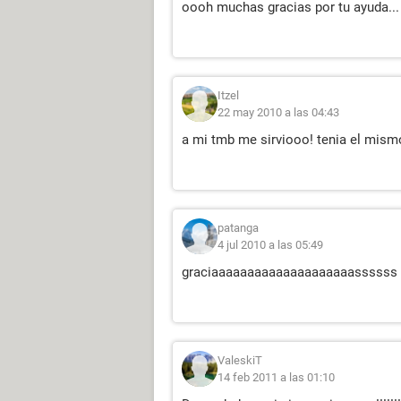
oooh muchas gracias por tu ayuda... a
Itzel
22 may 2010 a las 04:43
a mi tmb me sirviooo! tenia el mism
patanga
4 jul 2010 a las 05:49
graciaaaaaaaaaaaaaaaaaaaassssss 
ValeskiT
14 feb 2011 a las 01:10