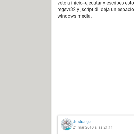
vete a inicio--ejecutar y escribes est
regsvr32 y jscript.dll deja un espac
windows media.
dr_strange
21 mar 2010 a las 21:11