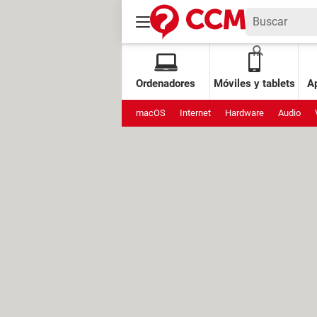
Ordenadores
Móviles y tablets
Ap
macOS
Internet
Hardware
Audio