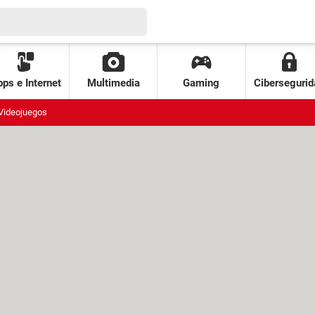
ps e Internet
Multimedia
Gaming
Cibersegurid
Videojuegos