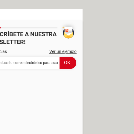
SCRÍBETE A NUESTRA
SLETTER!
cias
Ver un ejemplo