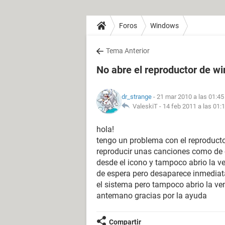
Foros
Windows
Tema Anterior
No abre el reproductor de w
dr_strange
- 21 mar 2010 a las 01:45
ValeskiT -
14 feb 2011 a las 01:
hola!
tengo un problema con el reproduct
reproducir unas canciones como de co
desde el icono y tampoco abrio la ve
de espera pero desaparece inmediat
el sistema pero tampoco abrio la ve
antemano gracias por la ayuda
Compartir