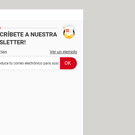
SCRÍBETE A NUESTRA
SLETTER!
cias
Ver un ejemplo