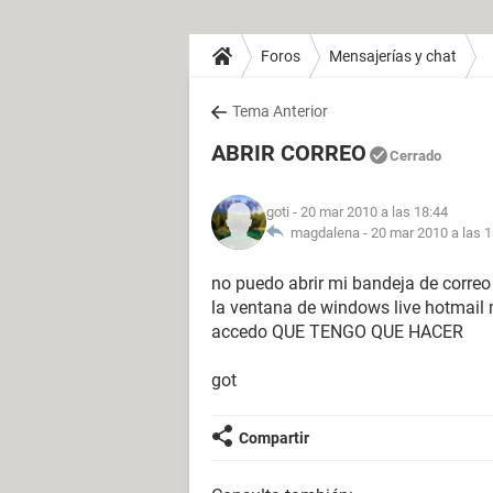
Foros
Mensajerías y chat
Tema Anterior
ABRIR CORREO
Cerrado
goti
- 20 mar 2010 a las 18:44
magdalena -
20 mar 2010 a las 1
no puedo abrir mi bandeja de corre
la ventana de windows live hotmail m
accedo QUE TENGO QUE HACER
got
Compartir