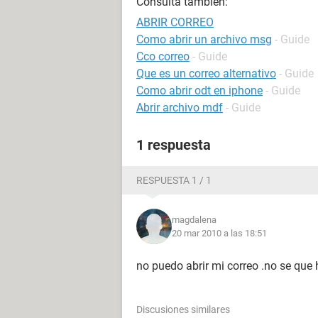
Consulta también:
ABRIR CORREO
Como abrir un archivo msg
- Guide
Cco correo
- Guide
Que es un correo alternativo
- Guide
Como abrir odt en iphone
- Guide
Abrir archivo mdf
- Guide
1 respuesta
RESPUESTA 1 / 1
magdalena
20 mar 2010 a las 18:51
no puedo abrir mi correo .no se que 
Discusiones similares