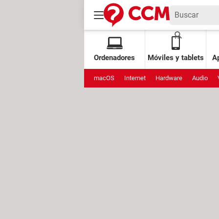
Ordenadores
Móviles y tablets
Ap
macOS
Internet
Hardware
Audio