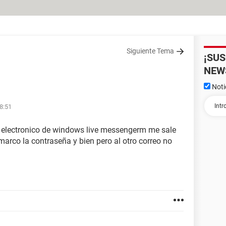
Siguiente Tema
¡SU
NEW
Noti
8:51
o electronico de windows live messengerm me sale
arco la contraseña y bien pero al otro correo no