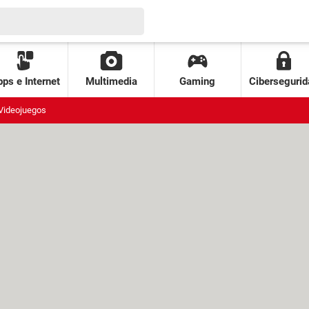
ps e Internet
Multimedia
Gaming
Cibersegurid
Videojuegos