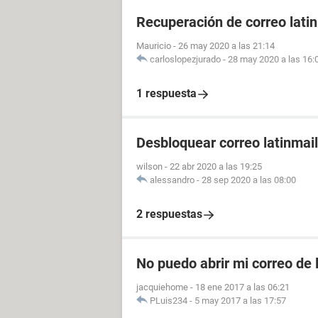
Recuperación de correo lati
Mauricio
-
26 may 2020 a las 21:14
carloslopezjurado
-
28 may 2020 a las 16:
1 respuesta
Desbloquear correo latinmail
wilson
-
22 abr 2020 a las 19:25
alessandro
-
28 sep 2020 a las 08:00
2 respuestas
No puedo abrir mi correo de 
jacquiehome
-
18 ene 2017 a las 06:21
PLuis234
-
5 may 2017 a las 17:57