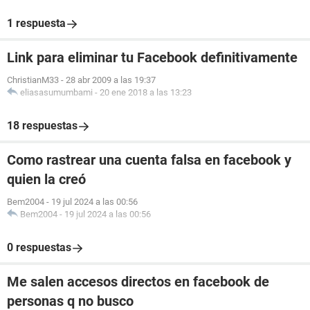
1 respuesta
Link para eliminar tu Facebook definitivamente
ChristianM33
-
28 abr 2009 a las 19:37
eliasasumumbami
-
20 ene 2018 a las 13:23
18 respuestas
Como rastrear una cuenta falsa en facebook y
quien la creó
Bem2004
-
19 jul 2024 a las 00:56
Bem2004
-
19 jul 2024 a las 00:56
0 respuestas
Me salen accesos directos en facebook de
personas q no busco